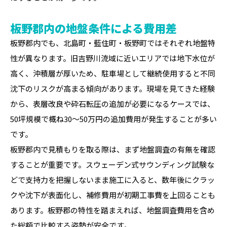
板野郡内の地盤条件による費用差
板野郡内でも、北島町・藍住町・板野町ではそれぞれ地盤特
性が異なります。旧吉野川流域に近いエリアでは地下水位が
高く、沖積層が厚いため、駐車場として継続使用すると不同
沈下のリスクが高まる傾向があります。現場を見てきた経験
から、表層改良や砕石転圧の追加が必要になるケースでは、
50坪規模で概ね30〜50万円の追加費用が発生することが多い
です。
板野郡内で見積もりを取る際は、まず地盤調査の有無を確認
することが重要です。スウェーデン式サウンディング試験な
どで支持力を把握しないまま施工に入ると、数年後にクラッ
クや沈下が表面化し、補修費用が初期工事費を上回ることも
あります。板野郡の特性を踏まえれば、地盤調査費用を含め
た総額で比較する姿勢が安全です。