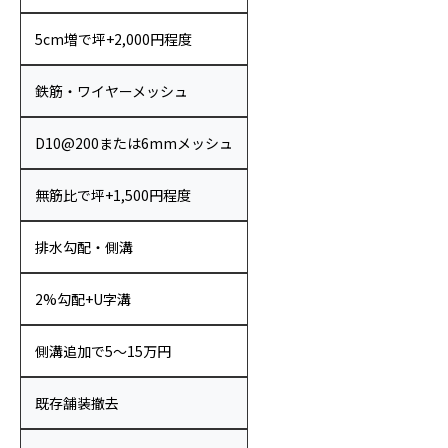
5cm増で坪+2,000円程度
鉄筋・ワイヤーメッシュ
D10@200または6mmメッシュ
無筋比で坪+1,500円程度
排水勾配・側溝
2%勾配+U字溝
側溝追加で5〜15万円
既存舗装撤去